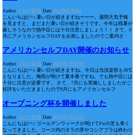
Author
ブログ担当
Date
2023年8月8日
こんいちは(^^♪ 暑い日が続きますねーーー。週間天気予報
を見ますと、まだまだ暑い日が続きそうです。今年は残暑が
厳しそうなので熱中症には十分注意しましょう！！ さて、9
月にアメリカンセルフDAYを企画しましたのでご案内さ
アメリカンセルフDAY開催のお知らせ
Author
ブログ担当
Date
2023年7月29日
こんにちは(^^♪ 暑い日が続きますね。今日は当倶楽部も30℃
となりました。梅雨が明けて夏本番ですね。でも熱中症には
十分に注意が必要です。 さて、7月にも実施ししましたがご
好評をいただきましたので9月にもアメリカンセルフ
オープニング杯を開催しました
Author
ブログ担当
Date
2023年5月10日
こんにちは(^^♪ ゴールデンウィークが明けてFwの芝も青く
なってきました。コース内のタラの芽やコシアブラは終わり