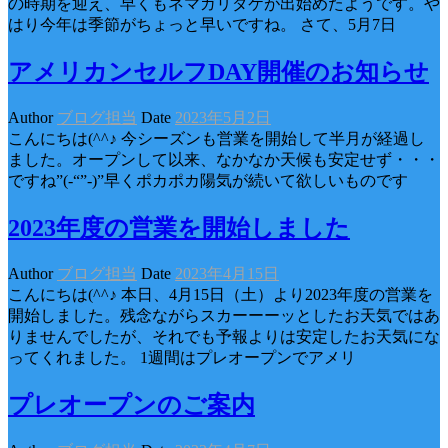
の時期を迎え、早くもネマガリダケが出始めたようです。や
はり今年は季節がちょっと早いですね。 さて、5月7日
アメリカンセルフDAY開催のお知らせ
Author
ブログ担当
Date
2023年5月2日
こんにちは(^^♪ 今シーズンも営業を開始して半月が経過し
ました。オープンして以来、なかなか天候も安定せず・・・
ですね”(-“”-)”早くポカポカ陽気が続いて欲しいものです
2023年度の営業を開始しました
Author
ブログ担当
Date
2023年4月15日
こんにちは(^^♪ 本日、4月15日（土）より2023年度の営業を
開始しました。残念ながらスカーーーッとしたお天気ではあ
りませんでしたが、それでも予報よりは安定したお天気にな
ってくれました。 1週間はプレオープンでアメリ
プレオープンのご案内