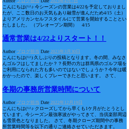
Author
ブログ担当
Date
2023年4月7日
こんにちは(^^♪ 今シーズンの営業は4/22を予定しておりまし
たが、ここ数日のお天気もあり融雪が進んだため4/15（土）
よりアメリカンセルフスタイルにて営業を開始することとい
たしました。 （プレオープン期間） 4/15
通常営業は4/22よりスタート！！
Author
ブログ担当
Date
2023年3月30日
こんにちは(^^) 久しぶりの投稿となります。冬の間、みなさ
んゴルフはしてましたか？？長野の方は群馬県のゴルフ場を
ご利用になられた方も多いのではないでしょうか？今年は暖
かかったので、楽しくプレーできたと思います。 さて、
冬期の事務所営業時間について
Author
ブログ担当
Date
2022年12月19日
こんにちは(^^♪ クローズしてから早くも1ケ月がたとうとし
ています。今シーズン最強寒波がやってきて、当倶楽部周辺
も雪景色となりました。 さて、冬期クローズ期間中の事務
所営業時間等を以下の通りご連絡させていただきます。