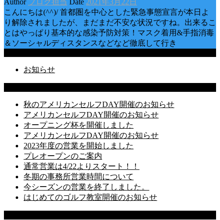
Author
ブログ担当
Date
2021年3月22日
こんにちは(^^)/ 首都圏を中心とした緊急事態宣言が本日よ
り解除されましたが、まだまだ不安な状況ですね。出来るこ
とはやっぱり基本的な感染予防対策！マスク着用&手指消毒
＆ソーシャルディスタンスなどなど徹底して行き
Categories
お知らせ
Latest Posts
秋のアメリカンセルフDAY開催のお知らせ
アメリカンセルフDAY開催のお知らせ
オープニング杯を開催しました
アメリカンセルフDAY開催のお知らせ
2023年度の営業を開始しました
プレオープンのご案内
通常営業は4/22よりスタート！！
冬期の事務所営業時間について
今シーズンの営業を終了しました。
はじめてのゴルフ教室開催のお知らせ
Recent Comments