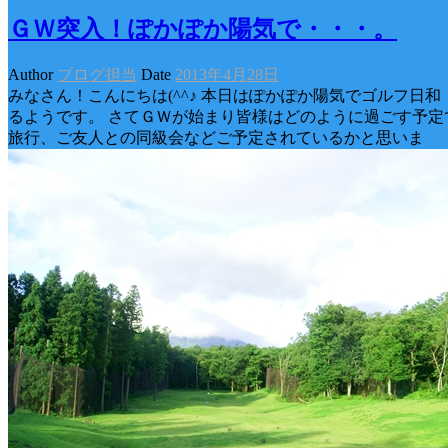
ＧＷ突入！ぽかぽか陽気で・・・。
Author
ブログ担当
Date
2013年4月28日
みなさん！こんにちは(^^♪ 本日はぽかぽか陽気でゴルフ日和
るようです。 さてＧＷが始まり皆様はどのように過ごす予定
旅行、ご友人との同級会などご予定されているかと思いま