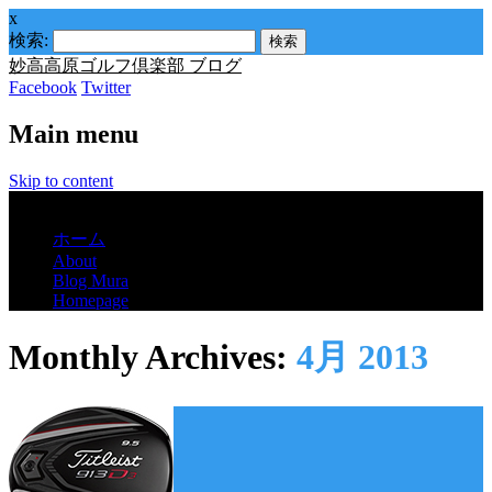
x
検索:
妙高高原ゴルフ倶楽部 ブログ
Facebook
Twitter
Main menu
Skip to content
Menu
ホーム
About
Blog Mura
Homepage
Monthly Archives:
4月 2013