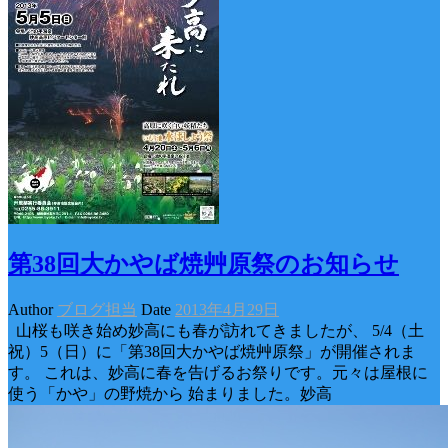
第38回大かやば焼艸原祭のお知らせ
Author
ブログ担当
Date
2013年4月29日
山桜も咲き始め妙高にも春が訪れてきましたが、 5/4（土
祝）5（日）に「第38回大かやば焼艸原祭」が開催されま
す。 これは、妙高に春を告げるお祭りです。元々は屋根に
使う「かや」の野焼から 始まりました。妙高