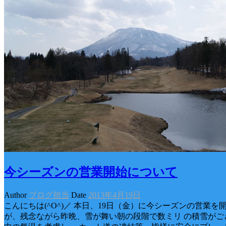
今シーズンの営業開始について
Author
ブログ担当
Date
2013年4月19日
こんにちは(^O^)／ 本日、19日（金）に今シーズンの営業を
が、残念ながら昨晩、雪が舞い朝の段階で数ミリ の積雪がご