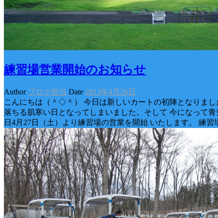
練習場営業開始のお知らせ
Author
ブログ担当
Date
2013年4月26日
こんにちは（＾◇＾） 今日は新しいカートの初陣となりまし
落ちる肌寒い日となってしまいました。そして 今になって青
日4月27日（土）より練習場の営業を開始 いたします。 練習