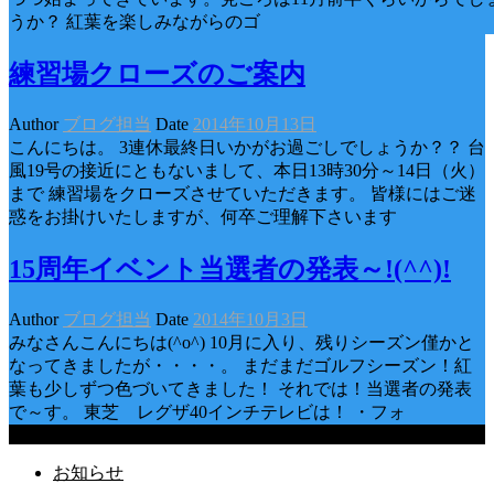
うか？ 紅葉を楽しみながらのゴ
練習場クローズのご案内
Author
ブログ担当
Date
2014年10月13日
こんにちは。 3連休最終日いかがお過ごしでしょうか？？ 台
風19号の接近にともないまして、本日13時30分～14日（火）
まで 練習場をクローズさせていただきます。 皆様にはご迷
惑をお掛けいたしますが、何卒ご理解下さいます
15周年イベント当選者の発表～!(^^)!
Author
ブログ担当
Date
2014年10月3日
みなさんこんにちは(^o^) 10月に入り、残りシーズン僅かと
なってきましたが・・・・。 まだまだゴルフシーズン！紅
葉も少しずつ色づいてきました！ それでは！当選者の発表
で～す。 東芝 レグザ40インチテレビは！ ・フォ
Categories
お知らせ