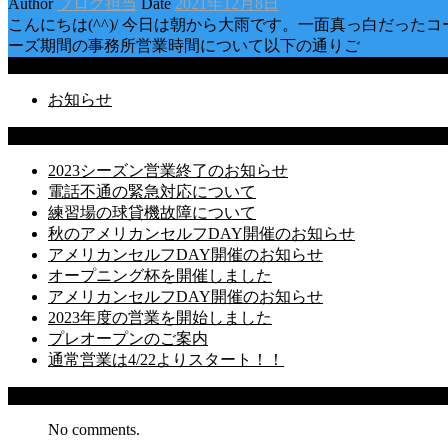
Author
ブログ担当
Date
2021年12月8日
こんにちは(^^)/ 今日は朝から大雨です。一面真っ白だっ
ーズ期間の事務所営業時間について以下の通りご
Categories
お知らせ
Latest Posts
2023シーズン営業終了のお知らせ
電話不通の緊急対応について
練習場の球貸機故障について
秋のアメリカンセルフDAY開催のお知らせ
アメリカンセルフDAY開催のお知らせ
オープニング杯を開催しました
アメリカンセルフDAY開催のお知らせ
2023年度の営業を開始しました
プレオープンのご案内
通常営業は4/22よりスタート！！
Recent Comments
No comments.