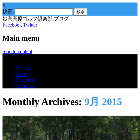
x
検索:
妙高高原ゴルフ倶楽部 ブログ
Facebook
Twitter
Main menu
Skip to content
Menu
ホーム
About
Blog Mura
Homepage
Monthly Archives:
9月 2015