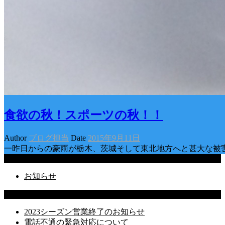
食欲の秋！スポーツの秋！！
Author
ブログ担当
Date
2015年9月11日
一昨日からの豪雨が栃木、茨城そして東北地方へと甚大な被
Categories
お知らせ
Latest Posts
2023シーズン営業終了のお知らせ
電話不通の緊急対応について