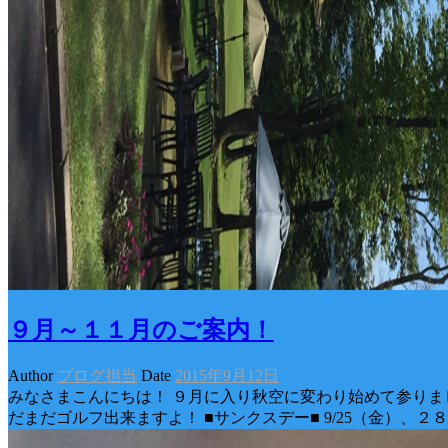
９月～１１月のご案内！
Author
ブログ担当
Date
2015年9月12日
みなさまこんにちは！ ９月に入り秋空に変わり始めて参りま
だまだゴルフ出来ますよ！ ■サンクスデー■ 9/25（金）、２８