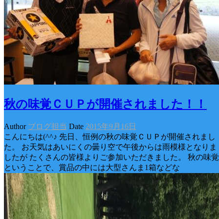
秋の味覚ＣＵＰが開催されました！！
Author
ブログ担当
Date
2015年9月16日
こんにちは(^^♪ 先日、恒例の秋の味覚ＣＵＰが開催されまし
た。 お天気はあいにくの曇り空で午後からは雨模様となりま
したが たくさんの皆様よりご参加いただきました。 秋の味覚
ということで、賞品の中には大型さんま1箱などな