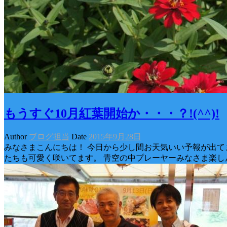
もうすぐ10月紅葉開始か・・・？!(^^)!
Author
ブログ担当
Date
2015年9月28日
みなさまこんにちは！ 今日から少し間お天気いい予報が出てま
たちも可愛く咲いてます。 青空の中プレーヤーみなさま楽し