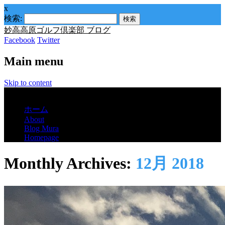
x
検索:
妙高高原ゴルフ倶楽部 ブログ
Facebook
Twitter
Main menu
Skip to content
Menu
ホーム
About
Blog Mura
Homepage
Monthly Archives:
12月 2018