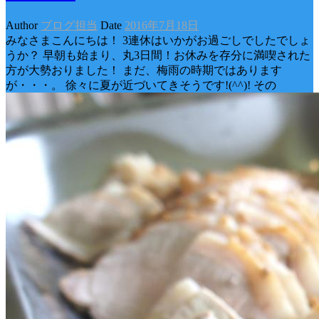
Author
ブログ担当
Date
2016年7月18日
みなさまこんにちは！ 3連休はいかがお過ごしでしたでしょ
うか？ 早朝も始まり、丸3日間！お休みを存分に満喫された
方が大勢おりました！ まだ、梅雨の時期ではあります
が・・・。 徐々に夏が近づいてきそうです!(^^)! その