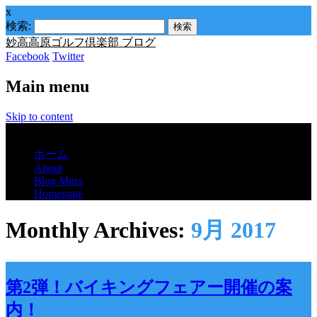
x
検索:
妙高高原ゴルフ倶楽部 ブログ
Facebook
Twitter
Main menu
Skip to content
Menu
ホーム
About
Blog Mura
Homepage
Monthly Archives:
9月 2017
第2弾！バイキングフェアー開催の案
内！