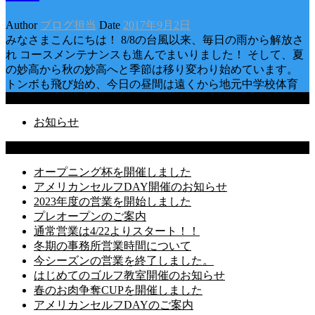
Author
ブログ担当
Date
2017年9月2日
みなさまこんにちは！ 8/8の台風以来、毎日の雨から解放さ
れ コースメンテナンスも進んでまいりました！ そして、夏
の妙高から秋の妙高へと季節は移り変わり始めています。
トンボも飛び始め、今日の昼間は遠くから地元中学校体育
Categories
お知らせ
Latest Posts
オープニング杯を開催しました
アメリカンセルフDAY開催のお知らせ
2023年度の営業を開始しました
プレオープンのご案内
通常営業は4/22よりスタート！！
冬期の事務所営業時間について
今シーズンの営業を終了しました。
はじめてのゴルフ教室開催のお知らせ
春のお肉争奪CUPを開催しました
アメリカンセルフDAYのご案内