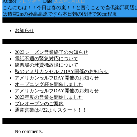
Author
ブログ担当
Date
2020年3月10日
こんにちは！！今日は春の嵐！！と言うことで当倶楽部周辺
は積雪2mの妙高高原ですら本日朝の段階で50cm程度
Categories
お知らせ
Latest Posts
2023シーズン営業終了のお知らせ
電話不通の緊急対応について
練習場の球貸機故障について
秋のアメリカンセルフDAY開催のお知らせ
アメリカンセルフDAY開催のお知らせ
オープニング杯を開催しました
アメリカンセルフDAY開催のお知らせ
2023年度の営業を開始しました
プレオープンのご案内
通常営業は4/22よりスタート！！
Recent Comments
No comments.