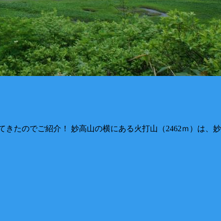
てきたのでご紹介！ 妙高山の横にある火打山（2462ｍ）は、