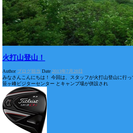
火打山登山！
Author
ブログ担当
Date
2013年7月28日
みなさんこんにちは！ 今回は、スタッフが火打山登山に行っ
笹ヶ峰ビジターセンター とキャンプ場が併設され