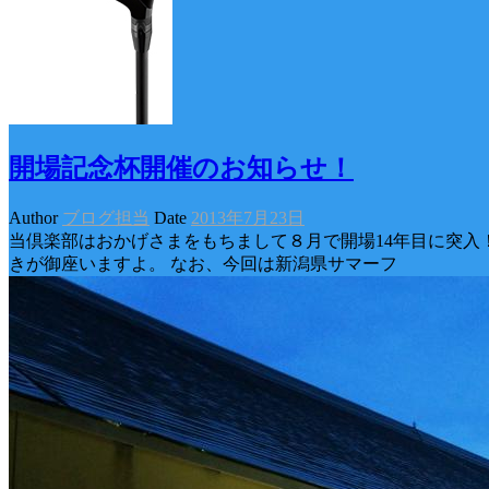
開場記念杯開催のお知らせ！
Author
ブログ担当
Date
2013年7月23日
当倶楽部はおかげさまをもちまして８月で開場14年目に突入
きが御座いますよ。 なお、今回は新潟県サマーフ