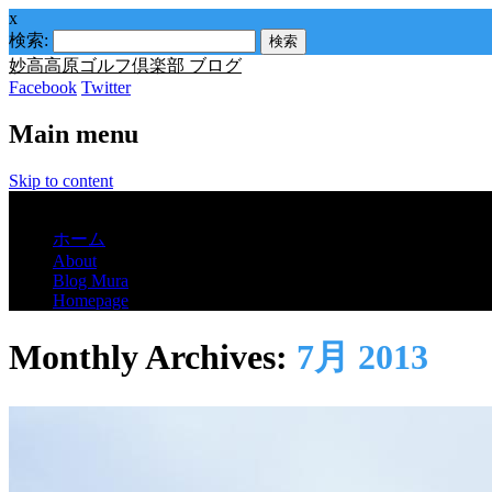
x
検索:
妙高高原ゴルフ倶楽部 ブログ
Facebook
Twitter
Main menu
Skip to content
Menu
ホーム
About
Blog Mura
Homepage
Monthly Archives:
7月 2013