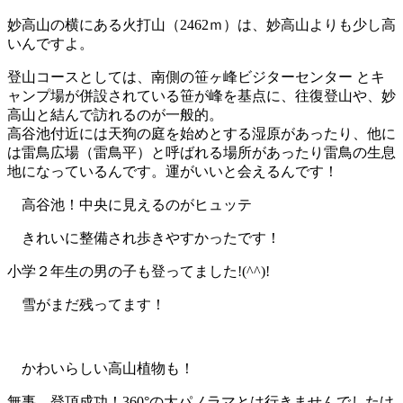
妙高山の横にある火打山（2462ｍ）は、妙高山よりも少し高
いんですよ。
登山コースとしては、南側の笹ヶ峰ビジターセンター とキ
ャンプ場が併設されている笹が峰を基点に、往復登山や、妙
高山と結んで訪れるのが一般的。
高谷池付近には天狗の庭を始めとする湿原があったり、他に
は雷鳥広場（雷鳥平）と呼ばれる場所があったり雷鳥の生息
地になっているんです。運がいいと会えるんです！
高谷池！中央に見えるのがヒュッテ
きれいに整備され歩きやすかったです！
小学２年生の男の子も登ってました!(^^)!
雪がまだ残ってます！
かわいらしい高山植物も！
無事、登頂成功！360°の大パノラマとは行きませんでしたけ