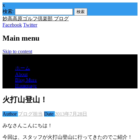
x
検索:
妙高高原ゴルフ倶楽部 ブログ
Facebook
Twitter
Main menu
Skip to content
Menu
ホーム
About
Blog Mura
Homepage
火打山登山！
Author
ブログ担当
Date
2013年7月28日
みなさんこんにちは！
今回は、スタッフが火打山登山に行ってきたのでご紹介！