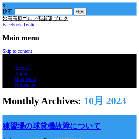
x
検索:
妙高高原ゴルフ倶楽部 ブログ
Facebook
Twitter
Main menu
Skip to content
Menu
ホーム
About
Blog Mura
Homepage
Monthly Archives:
10月 2023
練習場の球貸機故障について