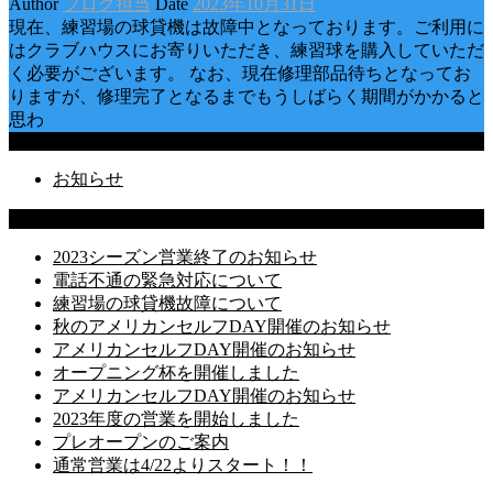
Author
ブログ担当
Date
2023年10月31日
現在、練習場の球貸機は故障中となっております。ご利用に
はクラブハウスにお寄りいただき、練習球を購入していただ
く必要がございます。 なお、現在修理部品待ちとなってお
りますが、修理完了となるまでもうしばらく期間がかかると
思わ
Categories
お知らせ
Latest Posts
2023シーズン営業終了のお知らせ
電話不通の緊急対応について
練習場の球貸機故障について
秋のアメリカンセルフDAY開催のお知らせ
アメリカンセルフDAY開催のお知らせ
オープニング杯を開催しました
アメリカンセルフDAY開催のお知らせ
2023年度の営業を開始しました
プレオープンのご案内
通常営業は4/22よりスタート！！