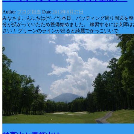
Author
ブログ担当
Date
2013年6月27日
みなさまこんにちは(*^_^*) 本日、パッティング周り周辺を
分が拡がっていたため整備始めました。 練習するには支障は
さい！ グリーンのラインが出ると綺麗でかっこいいで