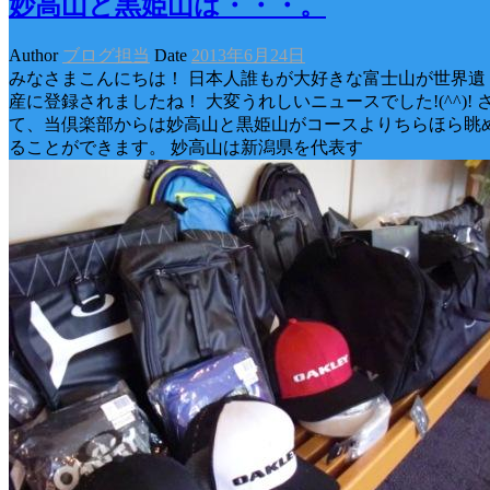
妙高山と黒姫山は・・・。
Author
ブログ担当
Date
2013年6月24日
みなさまこんにちは！ 日本人誰もが大好きな富士山が世界遺
産に登録されましたね！ 大変うれしいニュースでした!(^^)! 
て、当倶楽部からは妙高山と黒姫山がコースよりちらほら眺
ることができます。 妙高山は新潟県を代表す