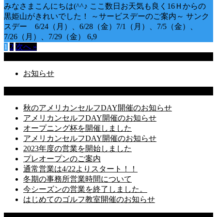
みなさまこんにちは(^^♪ ここ数日お天気も良く16Ｈからの
黒姫山がきれいでした！ ～サービスデーのご案内～ サンク
スデー 6/24（月）、6/28（金）7/1（月）、7/5（金）、
7/26（月）、7/29（金） 6,9
1
2
次へ »
Categories
お知らせ
Latest Posts
秋のアメリカンセルフDAY開催のお知らせ
アメリカンセルフDAY開催のお知らせ
オープニング杯を開催しました
アメリカンセルフDAY開催のお知らせ
2023年度の営業を開始しました
プレオープンのご案内
通常営業は4/22よりスタート！！
冬期の事務所営業時間について
今シーズンの営業を終了しました。
はじめてのゴルフ教室開催のお知らせ
Recent Comments