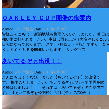
ＯＡＫＬＥＹ ＣＵＰ開催の御案内
Author
ブログ担当
Date
2013年6月20日
皆様こんにちは！ 新潟地域も梅雨入りいたしました。 昨日は
強い雨に打たれましたが、本日は雨も上がり大変涼しくゴル
日和になっております。 さて、7月15日（月祝）ですが、Ｏ
ＫＬＥＹ ＣＵＰを開催いたします。 サングラス
あいてるぞぉ出没！！
Author
ブログ担当
Date
2013年6月18日
こんにちは！！ 復活しました【あいてるぞぉ】の出没で
す。 梅雨入りしましたが、あいてるぞぉパワーで雨雲を吹
き飛ばしましょう！！ それでは、あいてるぞぉのご案内で
す。 【あいてるぞぉ公開枠】 6/21（金） 7,700円（