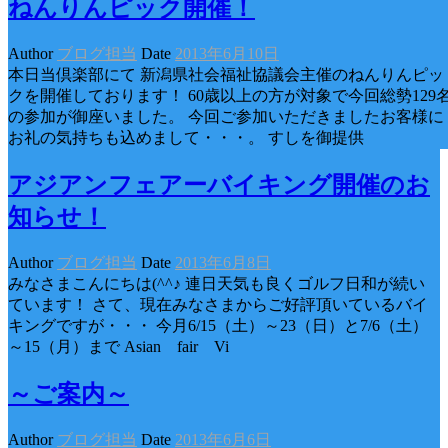
ねんりんピック開催！
Author
ブログ担当
Date
2013年6月10日
本日当倶楽部にて 新潟県社会福祉協議会主催のねんりんピッ
クを開催しております！ 60歳以上の方が対象で今回総勢129
の参加が御座いました。 今回ご参加いただきましたお客様に
お礼の気持ちも込めまして・・・。 すしを御提供
アジアンフェアーバイキング開催のお
知らせ！
Author
ブログ担当
Date
2013年6月8日
みなさまこんにちは(^^♪ 連日天気も良くゴルフ日和が続い
ています！ さて、現在みなさまからご好評頂いているバイ
キングですが・・・ 今月6/15（土）～23（日）と7/6（土）
～15（月）まで Asian fair Vi
～ご案内～
Author
ブログ担当
Date
2013年6月6日