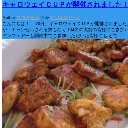
キャロウェイＣＵＰが開催されました
Author
ブログ担当
Date
2013年6月17日
こんにちは！！ 昨日、キャロウェイＣＵＰが開催されました
が、キャンセルされる方もなく 134名の大勢の皆様にご参加
アンフェアーも開催中でご参加いただいた皆様にも とて