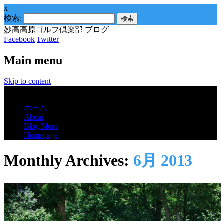
x
検索:
妙高高原ゴルフ倶楽部 ブログ
Facebook
Twitter
Main menu
Skip to content
Menu
ホーム
About
Blog Mura
Homepage
Monthly Archives:
6月 2013