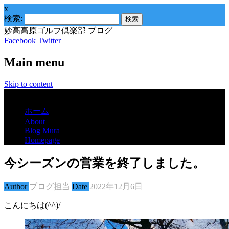
x
検索:
妙高高原ゴルフ倶楽部 ブログ
Facebook
Twitter
Main menu
Skip to content
Menu
ホーム
About
Blog Mura
Homepage
今シーズンの営業を終了しました。
Author
ブログ担当
Date
2022年12月6日
こんにちは(^^)/