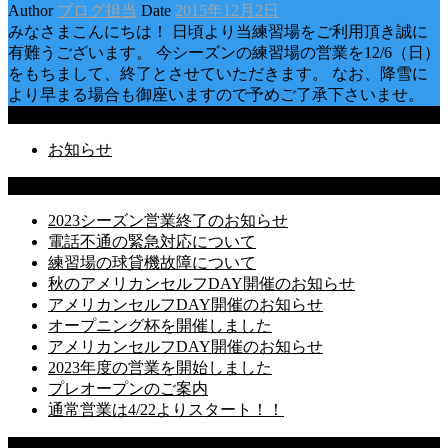
Author
ブログ担当
Date
2015年12月2日
みなさまこんにちは！ 日頃より当練習場をご利用頂き誠に
有難うございます。 今シーズンの練習場の営業を12/6（日）
をもちまして、終了とさせていただきます。 なお、降雪に
より早まる場合も御座いますので予めご了承下さいませ。
Categories
お知らせ
Latest Posts
2023シーズン営業終了のお知らせ
電話不通の緊急対応について
練習場の球貸機故障について
秋のアメリカンセルフDAY開催のお知らせ
アメリカンセルフDAY開催のお知らせ
オープニング杯を開催しました
アメリカンセルフDAY開催のお知らせ
2023年度の営業を開始しました
プレオープンのご案内
通常営業は4/22よりスタート！！
Recent Comments