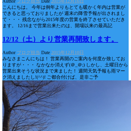
Author
ブログ担当
Date
2015年12月16日
こんにちは。 今年は例年よりもとても暖かく年内は営業が
できると思っておりましたが 週末の降雪予報が出されまし
て・・・ 残念ながら2015年度の営業を終了させていただき
ます。 12/16まで営業出来たのは、開場以来の最高記
12/12（土）より営業再開致します。
Author
ブログ担当
Date
2015年12月10日
みなさまこんにちは！ 営業再開のご案内を何度か致してお
りますが・・・ なかなか消えず(＠_＠;) しかし、土曜日から
営業出来そうな状況まで来ました！ 週間天気予報も雨マー
ク消えましたし!(^^)! ご都合付けば、是非ご予