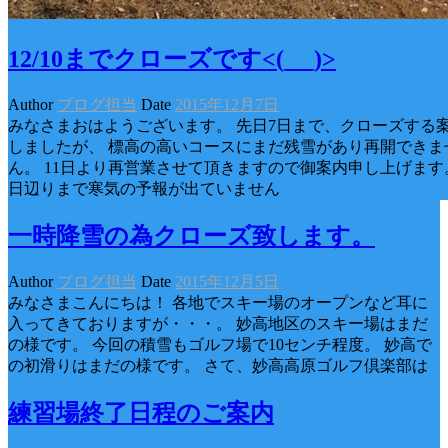
12/10までクローズです<(_ _)>
Author
ブログ担当
Date
2015年12月7日
みなさまおはようございます。 先日7日まで、クローズする
しましたが、 標高の高いコースにまだ残雪があり再開できま
ん。 11日より再営業させて頂きますので御案内申し上げます。
日辺りまで寒気の予報が出ていません
一時降雪の為クローズ致します。
Author
ブログ担当
Date
2015年12月5日
みなさまこんにちは！ 各地でスキー場のオープンなど耳に
入ってきておりますが・・・。 妙高地区のスキー場はまだ
の様です。 今回の積雪もゴルフ場で10センチ程度。 妙高で
の初滑りはまだの様です。 さて、妙高高原ゴルフ倶楽部は
練習場終了日程のご案内