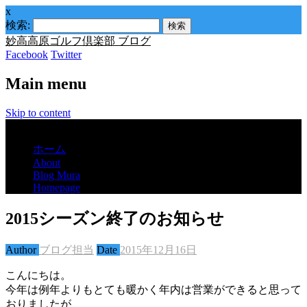
x
検索:
妙高高原ゴルフ倶楽部 ブログ
Facebook
Twitter
Main menu
Skip to content
Menu
ホーム
About
Blog Mura
Homepage
2015シーズン終了のお知らせ
Author
ブログ担当
Date
2015年12月16日
こんにちは。
今年は例年よりもとても暖かく年内は営業ができると思って
おりましたが