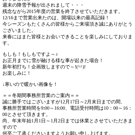
週末の降雪予報が出されまして・・・
残念ながら2015年度の営業を終了させていただきます。
12/16まで営業出来たのは、開場以来の最高記録！
今シーズンもたくさんの皆様からご来場頂き誠にありがとう
ございました。
来春にはまた皆様とお会いできることを楽しみにしておりま
す。
もしも！もしもですよ～♪
お正月までに雪が融ける様な事が起きた場合！
新年初打ち！企画致しますので～!(^^)!
お楽しみに！
↓寒いので暖かい画像を！
＝＝冬期間事務所営業のご案内＝＝
誠に勝手ではございますが12月17日～2月末日までの間、
事務所営業時間を9:00～16:00、電話受付時間は10：00～16：
00とさせて頂きます。
尚、年末年始1月1日～1月2日までは休業とさせていただきま
すので
何卒ご了承くださいますようお願い申し上げます。