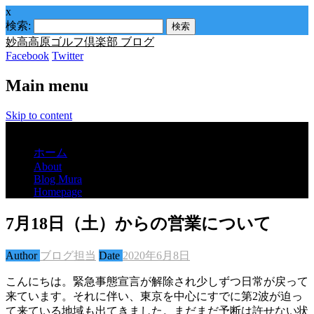
x
検索:
妙高高原ゴルフ倶楽部 ブログ
Facebook
Twitter
Main menu
Skip to content
Menu
ホーム
About
Blog Mura
Homepage
7月18日（土）からの営業について
Author
ブログ担当
Date
2020年6月8日
こんにちは。緊急事態宣言が解除され少しずつ日常が戻って
来ています。それに伴い、東京を中心にすでに第2波が迫っ
て来ている地域も出てきました。まだまだ予断は許せない状