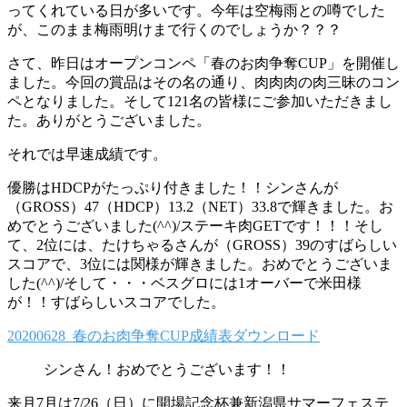
ってくれている日が多いです。今年は空梅雨との噂でした
が、このまま梅雨明けまで行くのでしょうか？？？
さて、昨日はオープンコンペ「春のお肉争奪CUP」を開催し
ました。今回の賞品はその名の通り、肉肉肉の肉三昧のコン
ペとなりました。そして121名の皆様にご参加いただきまし
た。ありがとうございました。
それでは早速成績です。
優勝はHDCPがたっぷり付きました！！シンさんが
（GROSS）47（HDCP）13.2（NET）33.8で輝きました。お
めでとうございました(^^)/ステーキ肉GETです！！！そし
て、2位には、たけちゃるさんが（GROSS）39のすばらしい
スコアで、3位には関様が輝きました。おめでとうございま
した(^^)/そして・・・ベスグロには1オーバーで米田様
が！！すばらしいスコアでした。
20200628_春のお肉争奪CUP成績表
ダウンロード
シンさん！おめでとうございます！！
来月7月は7/26（日）に開場記念杯兼新潟県サマーフェステ