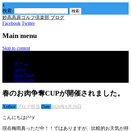
x
検索:
妙高高原ゴルフ倶楽部 ブログ
Facebook
Twitter
Main menu
Skip to content
Menu
ホーム
About
Blog Mura
Homepage
春のお肉争奪CUPが開催されました。
Author
ブログ担当
Date
2020年6月29日
こんにちは(^^)/
現在梅雨真っただ中！！ではありますが、比較的お天気が持