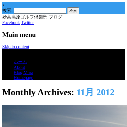
x
検索:
妙高高原ゴルフ倶楽部 ブログ
Facebook
Twitter
Main menu
Skip to content
Menu
ホーム
About
Blog Mura
Homepage
Monthly Archives:
11月 2012