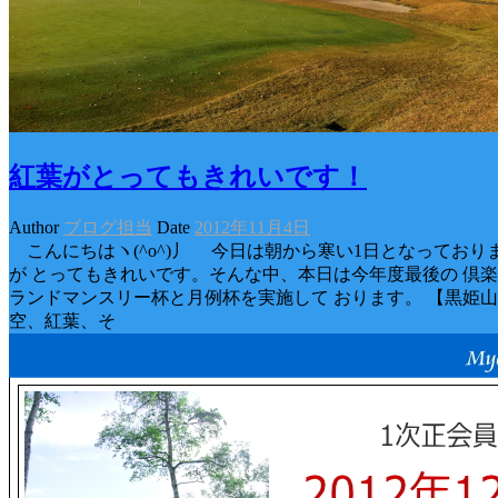
紅葉がとってもきれいです！
Author
ブログ担当
Date
2012年11月4日
こんにちはヽ(^o^)丿 今日は朝から寒い1日となっており
が とってもきれいです。そんな中、本日は今年度最後の 倶
ランドマンスリー杯と月例杯を実施して おります。 【黒姫
空、紅葉、そ