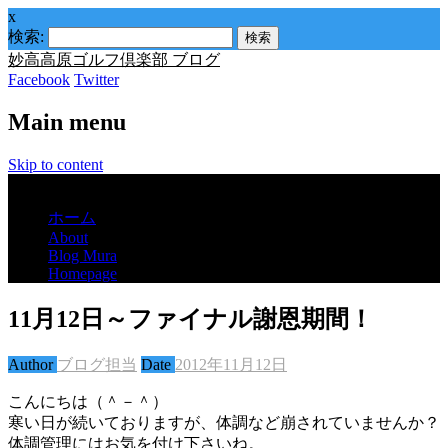
x
検索:
妙高高原ゴルフ倶楽部 ブログ
Facebook
Twitter
Main menu
Skip to content
Menu
ホーム
About
Blog Mura
Homepage
11月12日～ファイナル謝恩期間！
Author
ブログ担当
Date
2012年11月12日
こんにちは（＾－＾）
寒い日が続いておりますが、体調など崩されていませんか？
体調管理にはお気を付け下さいね。