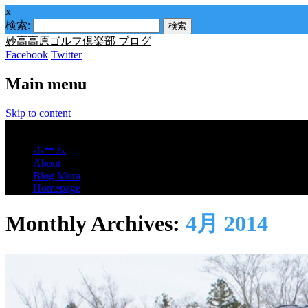
x
検索:
妙高高原ゴルフ倶楽部 ブログ
Facebook
Twitter
Main menu
Skip to content
Menu
ホーム
About
Blog Mura
Homepage
Monthly Archives:
4月 2014