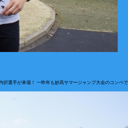
内択選手が来場！ 一昨年も妙高サマージャンプ大会のコンペで