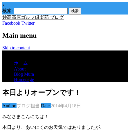
x
検索:
妙高高原ゴルフ倶楽部 ブログ
Facebook
Twitter
Main menu
Skip to content
Menu
ホーム
About
Blog Mura
Homepage
本日よりオープンです！
Author
ブログ担当
Date
2014年4月18日
みなさまこんにちは！
本日より、あいにくのお天気ではありましたが、