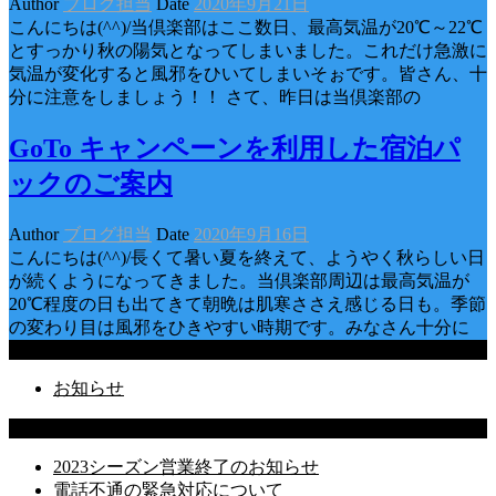
Author
ブログ担当
Date
2020年9月21日
こんにちは(^^)/当倶楽部はここ数日、最高気温が20℃～22℃
とすっかり秋の陽気となってしまいました。これだけ急激に
気温が変化すると風邪をひいてしまいそぉです。皆さん、十
分に注意をしましょう！！ さて、昨日は当倶楽部の
GoTo キャンペーンを利用した宿泊パ
ックのご案内
Author
ブログ担当
Date
2020年9月16日
こんにちは(^^)/長くて暑い夏を終えて、ようやく秋らしい日
が続くようになってきました。当倶楽部周辺は最高気温が
20℃程度の日も出てきて朝晩は肌寒ささえ感じる日も。季節
の変わり目は風邪をひきやすい時期です。みなさん十分に
Categories
お知らせ
Latest Posts
2023シーズン営業終了のお知らせ
電話不通の緊急対応について