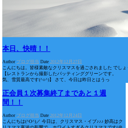
本日、快晴！！
Author
ブログ担当
Date
2012年12月27日
こんにちは。皆様素敵なクリスマスを過ごされました でしょう
【レストランから撮影したパッティンググ
気、雪質最高です(^○^)】 さて、今日は昨日とはうっ
正会員１次募集終了まであと１週
間！！
Author
ブログ担当
Date
2012年12月24日
こんにちは(^O^)／ 今日は、クリスマス・イブ♪♪♪ 妙高はク
リスマス寒波の影響で、ホワイトすぎるクリスマスです(＠_