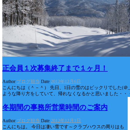
正会員１次募集終了まで１ヶ月！
Author
ブログ担当
Date
2012年12月6日
こんにちは（＾－＾） 先日、1日の雪のはビックリでした(＠_
ような降り方をしていて、帰れなくなるかと思いました・・・
冬期間の事務所営業時間のご案内
Author
ブログ担当
Date
2012年12月1日
こんにちは。 今日は凄い雪です～クラブハウスの周りはも