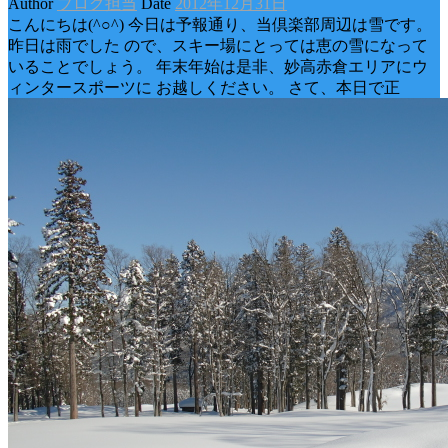
Author
ブログ担当
Date
2012年12月31日
こんにちは(^○^) 今日は予報通り、当倶楽部周辺は雪です。
昨日は雨でした ので、スキー場にとっては恵の雪になって
いることでしょう。 年末年始は是非、妙高赤倉エリアにウ
ィンタースポーツに お越しください。 さて、本日で正