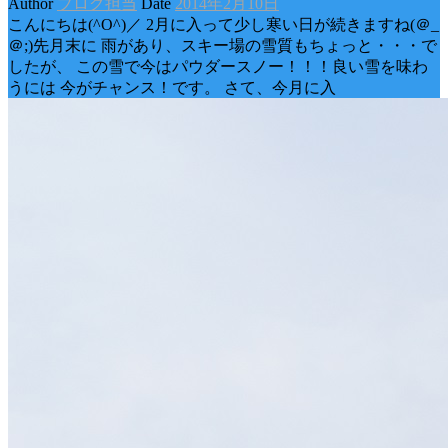
Author
ブログ担当
Date
2014年2月10日
こんにちは(^O^)／ 2月に入って少し寒い日が続きますね(＠_
＠;)先月末に 雨があり、スキー場の雪質もちょっと・・・で
したが、 この雪で今はパウダースノー！！！良い雪を味わ
うには 今がチャンス！です。 さて、今月に入