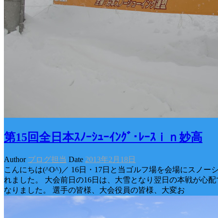
第15回全日本ｽﾉｰｼｭｰｲﾝｸﾞ･ﾚｰｽｉｎ妙高
Author
ブログ担当
Date
2013年2月18日
こんにちは(^O^)／ 16日・17日と当ゴルフ場を会場にスノ
れました。 大会前日の16日は、大雪となり翌日の本戦が心
なりました。 選手の皆様、大会役員の皆様、大変お