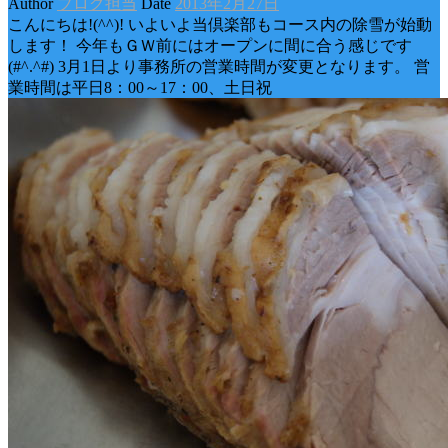
Author
ブログ担当
Date
2013年2月27日
こんにちは!(^^)! いよいよ当倶楽部もコース内の除雪が始動
します！ 今年もＧＷ前にはオープンに間に合う感じです
(#^.^#) 3月1日より事務所の営業時間が変更となります。 営
業時間は平日8：00～17：00、土日祝