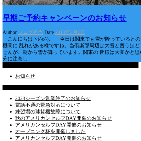
早期ご予約キャンペーンのお知らせ
Author
ブログ担当
Date
2013年2月6日
こんにちはヽ(^o^)丿 今日は関東でも雪が降っていると
機関に 乱れがある様ですね。当倶楽部周辺は大雪と言うほど
せんが、朝から雪が舞っています。関東の 皆様は大変かと思
分に注意し
Categories
お知らせ
Latest Posts
2023シーズン営業終了のお知らせ
電話不通の緊急対応について
練習場の球貸機故障について
秋のアメリカンセルフDAY開催のお知らせ
アメリカンセルフDAY開催のお知らせ
オープニング杯を開催しました
アメリカンセルフDAY開催のお知らせ