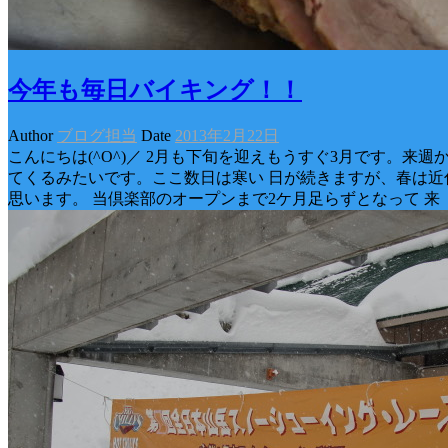
今年も毎日バイキング！！
Author
ブログ担当
Date
2013年2月22日
こんにちは(^O^)／ 2月も下旬を迎えもうすぐ3月です。来週
てくるみたいです。ここ数日は寒い 日が続きますが、春は近
思います。 当倶楽部のオープンまで2ケ月足らずとなって 来