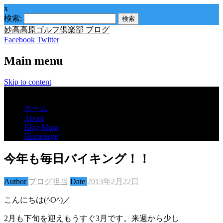
x
検索:
妙高高原ゴルフ倶楽部 ブログ
Facebook
Twitter
Main menu
Skip to content
Menu
ホーム
About
Blog Mura
Homepage
今年も毎日バイキング！！
Author
ブログ担当
Date
2013年2月22日
こんにちは(^O^)／
2月も下旬を迎えもうすぐ3月です。来週から少し