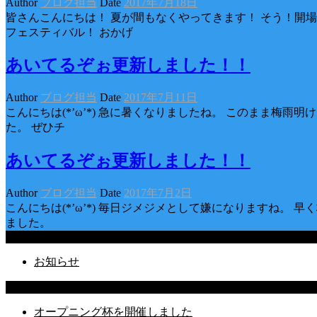
Author
ブログ担当
Date
2017年7月18日
皆さんこんにちは！ 夏が間もなくやってきます！ そう！開場記念Ｗ
フェスティバル！ おかげ
あいてるぞぉ更新しました！！
Author
ブログ担当
Date
2017年7月11日
こんにちは(*’ω’*) 急に暑くなりましたね。 このまま梅
た。 ぜひチ
あいてるぞぉ更新しました！！
Author
ブログ担当
Date
2017年7月2日
こんにちは(*’ω’*) 毎日ジメジメとして嫌になりますね。 
ました。
Categories
お知らせ
Latest Posts
オープニング杯を開催しました