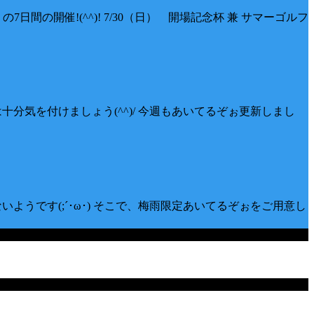
間の開催!(^^)! 7/30（日） 開場記念杯 兼 サマーゴルフ
十分気を付けましょう(^^)/ 今週もあいてるぞぉ更新しまし
いようです(;´･ω･) そこで、梅雨限定あいてるぞぉをご用意し