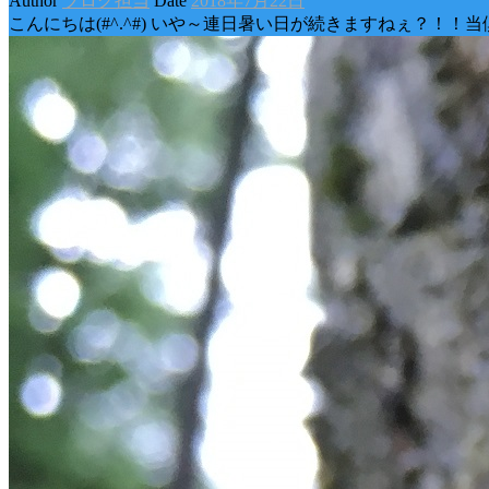
Author
ブログ担当
Date
2018年7月22日
こんにちは(#^.^#) いや～連日暑い日が続きますねぇ？