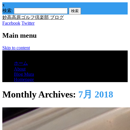
x
検索:
妙高高原ゴルフ倶楽部 ブログ
Facebook
Twitter
Main menu
Skip to content
Menu
ホーム
About
Blog Mura
Homepage
Monthly Archives:
7月 2018