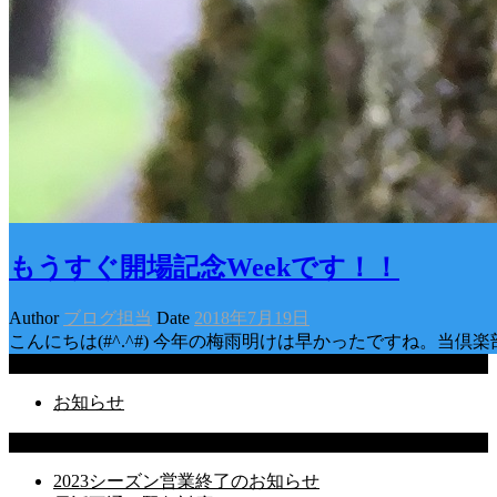
もうすぐ開場記念Weekです！！
Author
ブログ担当
Date
2018年7月19日
こんにちは(#^.^#) 今年の梅雨明けは早かったですね。当
Categories
お知らせ
Latest Posts
2023シーズン営業終了のお知らせ