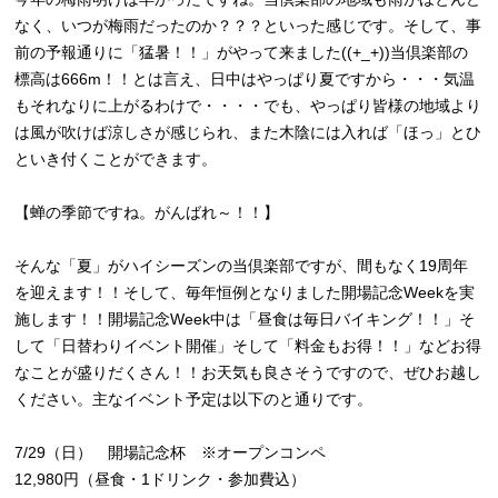
なく、いつが梅雨だったのか？？？といった感じです。そして、事
前の予報通りに「猛暑！！」がやって来ました((+_+))当倶楽部の
標高は666m！！とは言え、日中はやっぱり夏ですから・・・気温
もそれなりに上がるわけで・・・・でも、やっぱり皆様の地域より
は風が吹けば涼しさが感じられ、また木陰には入れば「ほっ」とひ
といき付くことができます。
【蝉の季節ですね。がんばれ～！！】
そんな「夏」がハイシーズンの当倶楽部ですが、間もなく19周年
を迎えます！！そして、毎年恒例となりました開場記念Weekを実
施します！！開場記念Week中は「昼食は毎日バイキング！！」そ
して「日替わりイベント開催」そして「料金もお得！！」などお得
なことが盛りだくさん！！お天気も良さそうですので、ぜひお越し
ください。主なイベント予定は以下のと通りです。
7/29（日） 開場記念杯 ※オープンコンペ
12,980円（昼食・1ドリンク・参加費込）