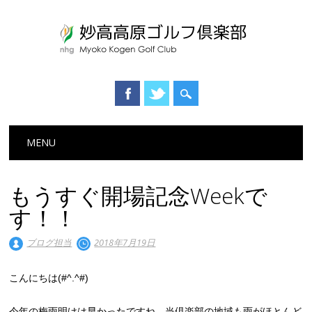
Main menu
Skip to content
MENU
もうすぐ開場記念Weekで
す！！
ブログ担当
2018年7月19日
こんにちは(#^.^#)
今年の梅雨明けは早かったですね。当倶楽部の地域も雨がほとんど