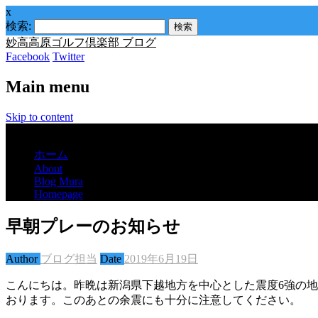
x
検索:
妙高高原ゴルフ倶楽部 ブログ
Facebook
Twitter
Main menu
Skip to content
Menu
ホーム
About
Blog Mura
Homepage
早朝プレーのお知らせ
Author
ブログ担当
Date
2019年6月19日
こんにちは。昨晩は新潟県下越地方を中心とした震度6強の
おります。このあとの余震にも十分に注意してください。