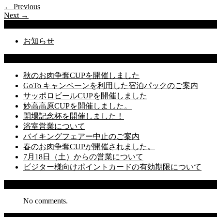
← Previous
Next →
Categories
お知らせ
Latest Posts
秋のお肉争奪CUPを開催しました
GoTo キャンペーンを利用した宿泊パックのご案内
サッポロビールCUPを開催しました
妙高高原CUPを開催しました。
開場記念杯を開催しました！
浴室営業について
バイキングフェアー中止のご案内
春のお肉争奪CUPが開催されました。
7月18日（土）からの営業について
ビジター様向けポイントカードの有効期限について
Recent Comments
No comments.