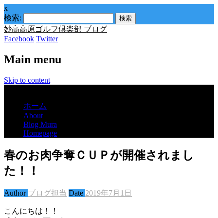
x
検索:
妙高高原ゴルフ倶楽部 ブログ
Facebook
Twitter
Main menu
Skip to content
Menu
ホーム
About
Blog Mura
Homepage
春のお肉争奪ＣＵＰが開催されまし
た！！
Author
ブログ担当
Date
2019年7月1日
こんにちは！！