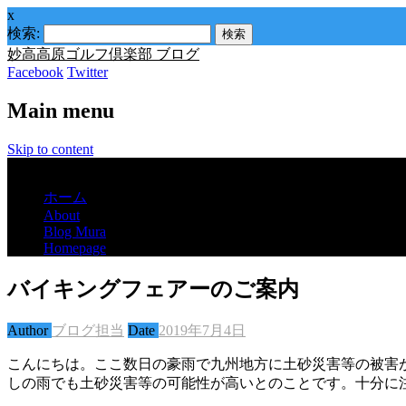
x
検索:
妙高高原ゴルフ倶楽部 ブログ
Facebook
Twitter
Main menu
Skip to content
Menu
ホーム
About
Blog Mura
Homepage
バイキングフェアーのご案内
Author
ブログ担当
Date
2019年7月4日
こんにちは。ここ数日の豪雨で九州地方に土砂災害等の被害
しの雨でも土砂災害等の可能性が高いとのことです。十分に