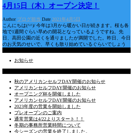
4月15日（木）オープン決定！
Author
ブログ担当
Date
2021年4月5日
こんにちは(^^)/ 今年は3月から暖かい日が続きます。桜も各
地で1週間ぐらい早めの開花となっているようですね。先
日、高田公園の近くを通りましたが満開でした。昨日、今日
のお天気のせいで、早くも散り始めているぐらいでしょう
Categories
お知らせ
Latest Posts
秋のアメリカンセルフDAY開催のお知らせ
アメリカンセルフDAY開催のお知らせ
オープニング杯を開催しました
アメリカンセルフDAY開催のお知らせ
2023年度の営業を開始しました
プレオープンのご案内
通常営業は4/22よりスタート！！
冬期の事務所営業時間について
今シーズンの営業を終了しました。