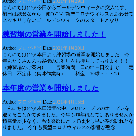
Author
ブログ担当
Date
2021年4月29日
こんにちは(^^)/ 今日からゴールデンウィークに突入です。
初日は残念ながら…雨”(-“”-)”新型コロナウィルスとあわせて
スッキリしないゴールデンウィークのスタートとなり
練習場の営業を開始しました！
Author
ブログ担当
Date
2021年4月20日
こんにちは(^^)/ 本日より練習場の営業を開始しました！今
年もたくさんのお客様のご利用をお待ちしております！！
（練習場のご案内） 営業時間 日の出～日没まで 定
休日 不定休（集球作業時） 料金 50球・・・50
本年度の営業を開始しました
Author
ブログ担当
Date
2021年4月15日
こんにちは(^^)/ 本日晴天の中、2021シーズンのオープンを
迎えることができました。今年も昨年ほどではありませんが
積雪量が少なく、当倶楽部にとっては少し早い春の訪れとな
りました。 今年も新型コロナウィルスの影響が懸念