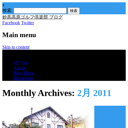
x
検索:
妙高高原ゴルフ倶楽部 ブログ
Facebook
Twitter
Main menu
Skip to content
Menu
ホーム
About
Blog Mura
Homepage
Monthly Archives:
2月 2011