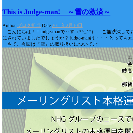
This is Judge-man! ～雪の救済～
Author
ブログ担当
Date
2011年2月10日
こんにちは！！judge-manで～す（*^_^*） ご無沙汰し
にされていましたでしょうか？ judge-manは・・・とっても
さて、今回は『雪』の取り扱いについてご