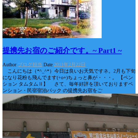
提携先お宿のご紹介です。~ Part1 ~
Author
ブログ担当
Date
2011年2月22日
こんにちは（*^_^*）今日は良いお天気ですネ。2月も下旬
になり花粉も飛んでます(+o+)ちょっと鼻が・・・。 【ペン
ション タムタムⅡ】 さて、毎年好評を頂いておりますペ
ンション・民宿宿泊パック の提携先お宿をご