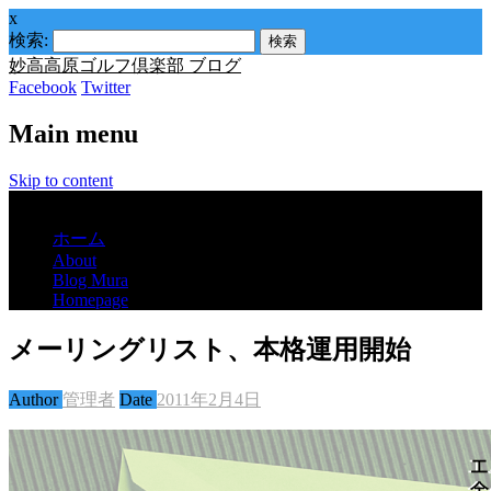
x
検索:
妙高高原ゴルフ倶楽部 ブログ
Facebook
Twitter
Main menu
Skip to content
Menu
ホーム
About
Blog Mura
Homepage
メーリングリスト、本格運用開始
Author
管理者
Date
2011年2月4日