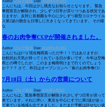
Author
ブログ担当
Date
2020年6月29日
こんにちは。今回は少し残念なお知らせとなります。 緊急
事態宣言が解除され、少しずつ日常が戻りつつある状況であ
りますが、反対に首都圏を中心に少しずつ新型コロナウイル
ス第2波の懸念も日増しに大きくなってきています。 その様
な
春のお肉争奪CUPが開催されました。
Author
ブログ担当
Date
2020年6月29日
こんにちは(^^)/ 現在梅雨真っただ中！！ではありますが、
比較的お天気が持ってくれている日が多いです。今年は空梅
雨との噂でしたが、このまま梅雨明けまで行くのでしょう
か？？？ さて、昨日はオープンコンペ「春のお肉争奪CU
7月18日（土）からの営業について
Author
ブログ担当
Date
2020年6月8日
こんにちは。緊急事態宣言が解除され少しずつ日常が戻って
来ています。それに伴い、東京を中心にすでに第2波が迫っ
て来ている地域も出てきました。まだまだ予断は許せない状