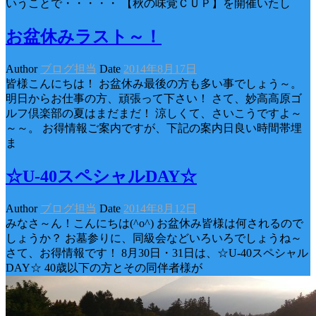
いうことで・・・・・ 【秋の味覚ＣＵＰ】を開催いたし
お盆休みラスト～！
Author
ブログ担当
Date
2014年8月17日
皆様こんにちは！ お盆休み最後の方も多い事でしょう～。
明日からお仕事の方、頑張って下さい！ さて、妙高高原ゴ
ルフ倶楽部の夏はまだまだ！ 涼しくて、さいこうですよ～
～～。 お得情報ご案内ですが、下記の案内日良い時間帯埋
ま
☆U-40スペシャルDAY☆
Author
ブログ担当
Date
2014年8月12日
みなさ～ん！こんにちは(^o^) お盆休み皆様は何されるので
しょうか？ お墓参りに、同級会などいろいろでしょうね～
さて、お得情報です！ 8月30日・31日は、☆U-40スペシャル
DAY☆ 40歳以下の方とその同伴者様が