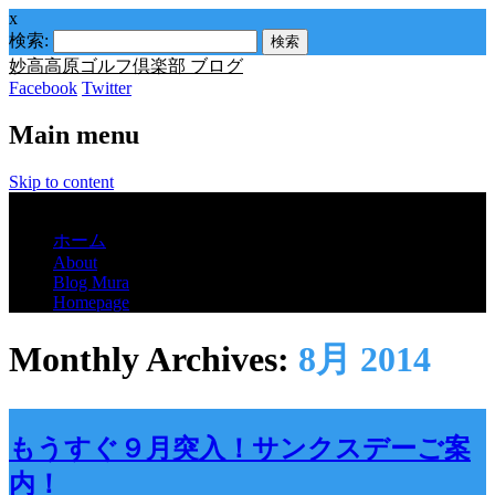
x
検索:
妙高高原ゴルフ倶楽部 ブログ
Facebook
Twitter
Main menu
Skip to content
Menu
ホーム
About
Blog Mura
Homepage
Monthly Archives:
8月 2014
もうすぐ９月突入！サンクスデーご案
内！