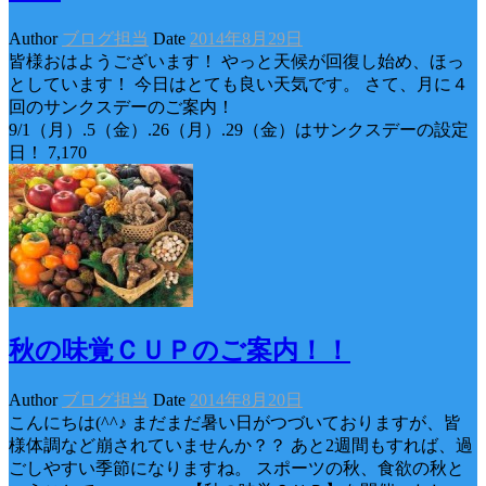
Author
ブログ担当
Date
2014年8月29日
皆様おはようございます！ やっと天候が回復し始め、ほっ
としています！ 今日はとても良い天気です。 さて、月に４
回のサンクスデーのご案内！
9/1（月）.5（金）.26（月）.29（金）はサンクスデーの設定
日！ 7,170
秋の味覚ＣＵＰのご案内！！
Author
ブログ担当
Date
2014年8月20日
こんにちは(^^♪ まだまだ暑い日がつづいておりますが、皆
様体調など崩されていませんか？？ あと2週間もすれば、過
ごしやすい季節になりますね。 スポーツの秋、食欲の秋と