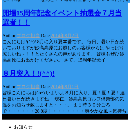
開場15周年記念イベント抽選会７月当
選者！！
Author
ブログ担当
Date
2014年8月2日
こんにちは!(^^)! 8月に入り夏本番です。 毎日、暑い日が続
いておりますが妙高高原にお越しのお客様からは やっぱり
涼しいね～！！とたくさんの声があります。 皆様もぜひ妙
高高原にお出かけください。 さて、15周年記念イ
８月突入！!(^^)!
Author
ブログ担当
Date
2014年8月1日
皆様こんにちは(^o^) いよいよ８月に入り、夏！夏！夏！連
日暑い日が続きますね！ 現在、妙高高原ゴルフ倶楽部の気
温をお知らせ致しますと・・・。 １１時３０分ごろ
で・・・・・・28.8度！・・・・・・・爽やかな風～気持ち
Categories
お知らせ