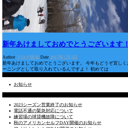
新年あけましておめでとうございます
Author
ブログ担当
Date
2017年1月3日
新年あけましておめでとうございます。 今年もどうぞ宜しく
ーニングとして取り入れているんですよ！ 初めては
Categories
お知らせ
Latest Posts
2023シーズン営業終了のお知らせ
電話不通の緊急対応について
練習場の球貸機故障について
秋のアメリカンセルフDAY開催のお知らせ