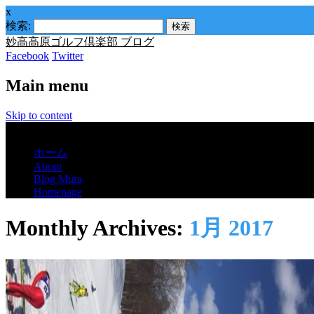
x
検索:
妙高高原ゴルフ倶楽部 ブログ
Facebook
Twitter
Main menu
Skip to content
Menu
ホーム
About
Blog Mura
Homepage
Monthly Archives:
1月 2017