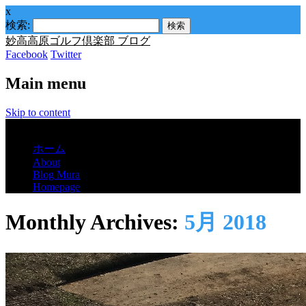
x
検索:
妙高高原ゴルフ倶楽部 ブログ
Facebook
Twitter
Main menu
Skip to content
Menu
ホーム
About
Blog Mura
Homepage
Monthly Archives:
5月 2018