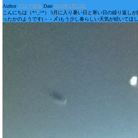
Author
ブログ担当
Date
2018年5月23日
こんにちは（*^_^*） 5月に入り暑い日と寒い日の繰り
ったかのようです(－－〆)もう少し春らしい天気が続いてほ