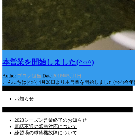
本営業を開始しました(^○^)
Author
ブログ担当
Date
2018年5月1日
こんにちは(^○^) 4月28日より本営業を開始しました(^
Categories
お知らせ
Latest Posts
2023シーズン営業終了のお知らせ
電話不通の緊急対応について
練習場の球貸機故障について