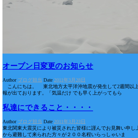
オープン日変更のお知らせ
Author
ブログ担当
Date
2011年3月28日
こんにちは。 東北地方太平洋沖地震が発生して2週間以上
報が出ております。「気温だけ でも早く上がってもら
私達にできること・・・・
Author
ブログ担当
Date
2011年3月23日
東北関東大震災により被災された皆様に謹んでお見舞い申し上
から避難して来られた方々が２００名程いらっしゃいま