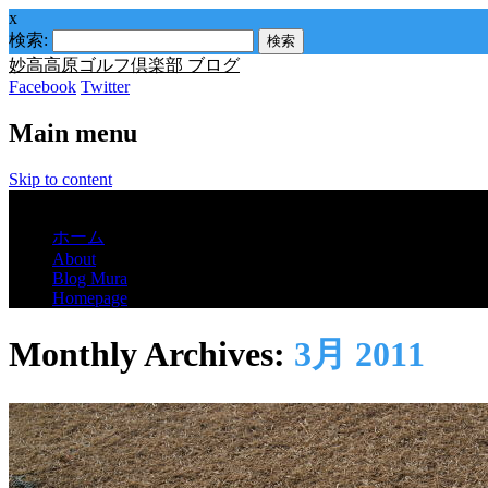
x
検索:
妙高高原ゴルフ倶楽部 ブログ
Facebook
Twitter
Main menu
Skip to content
Menu
ホーム
About
Blog Mura
Homepage
Monthly Archives:
3月 2011