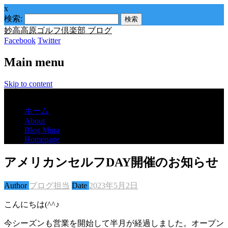
x
検索:
妙高高原ゴルフ倶楽部 ブログ
Facebook
Twitter
Main menu
Skip to content
Menu
ホーム
About
Blog Mura
Homepage
アメリカンセルフDAY開催のお知らせ
Author
ブログ担当
Date
2023年5月2日
こんにちは(^^♪
今シーズンも営業を開始して半月が経過しました。オープン