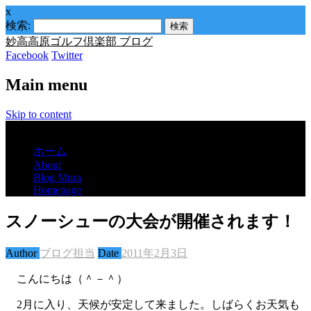
x
検索:
妙高高原ゴルフ倶楽部 ブログ
Facebook
Twitter
Main menu
Skip to content
Menu
ホーム
About
Blog Mura
Homepage
スノーシューの大会が開催されます！
Author
ブログ担当
Date
2011年2月3日
こんにちは（＾－＾）
2月に入り、天候が安定して来ました。しばらくお天気も