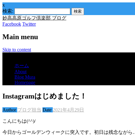
x
検索:
妙高高原ゴルフ倶楽部 ブログ
Facebook
Twitter
Main menu
Skip to content
Menu
ホーム
About
Blog Mura
Homepage
Instagramはじめました！
Author
ブログ担当
Date
2021年4月29日
こんにちは(^^)/
今日からゴールデンウィークに突入です。初日は残念ながら…雨