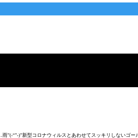
”(-“”-)”新型コロナウィルスとあわせてスッキリしないゴ