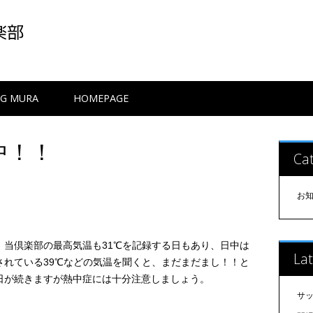
G MURA
HOMEPAGE
中！！
Cat
お
！当倶楽部の最高気温も31℃を記録する日もあり、日中は
Lat
されている39℃などの気温を聞くと、まだまだまし！！と
日が続きますが熱中症には十分注意しましょう。
サ