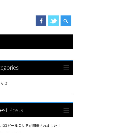
egories
知らせ
est Posts
ッポロビールＣＵＰが開催されました！