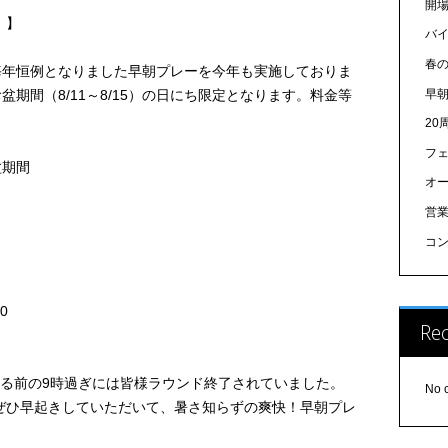
開
！】
バ
春
毎年恒例となりました早朝プレーを今年も実施しておりま
早
盆期間（8/11～8/15）の日にち限定となります。料金等
20
フ
盆期間
オ
営
コ
0
Re
なる前の9時過ぎには皆様ラウンド終了されていました。
No 
ぜひ早起きしていただいて、暑さ知らずの爽快！早朝プレ