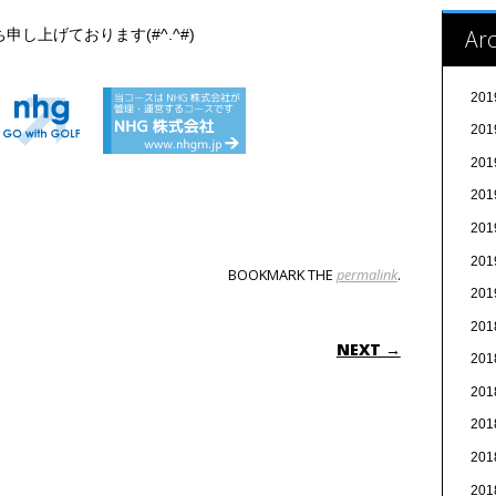
Arc
し上げております(#^.^#)
20
20
20
20
20
20
BOOKMARK THE
permalink
.
20
20
ON
NEXT →
20
20
20
20
20