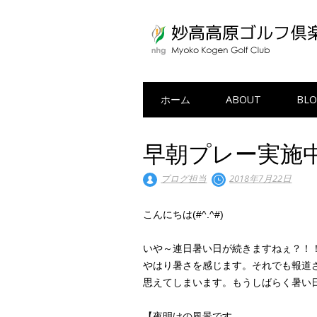
Main menu
Skip to content
ホーム
ABOUT
BLO
早朝プレー実施
ブログ担当
2018年7月22日
こんにちは(#^.^#)
いや～連日暑い日が続きますねぇ？！
やはり暑さを感じます。それでも報道
思えてしまいます。もうしばらく暑い
【夜明けの風景です。