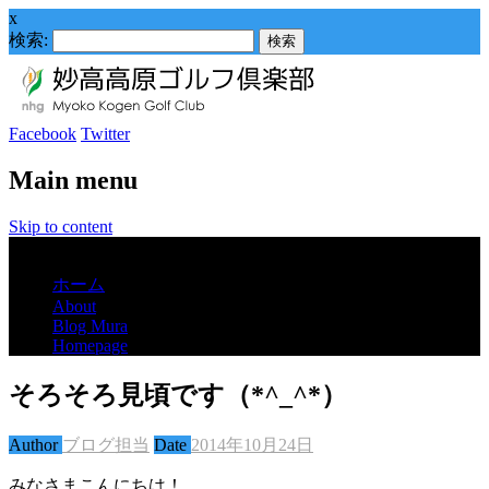
x
検索:
Facebook
Twitter
Main menu
Skip to content
Menu
ホーム
About
Blog Mura
Homepage
そろそろ見頃です（*^_^*）
Author
ブログ担当
Date
2014年10月24日
みなさまこんにちは！