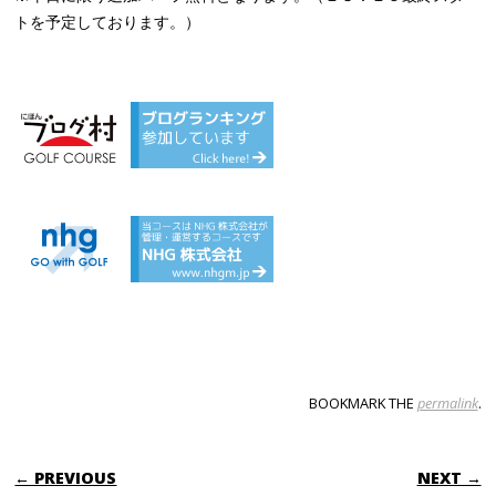
トを予定しております。）
BOOKMARK THE
permalink
.
POST NAVIGATION
← PREVIOUS
NEXT →