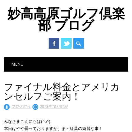
妙高高原ゴルフ倶楽
部 ブログ
Main menu
Skip to content
MENU
ファイナル料金とアメリカ
ンセルフご案内！
ブログ担当
2015年10月31日
みなさまこんにちは(^o^)
本日はやや曇っておりますが、ま～紅葉の綺麗な事！