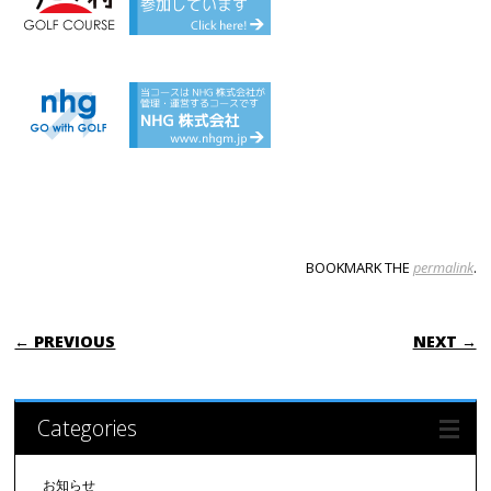
BOOKMARK THE
permalink
.
POST NAVIGATION
← PREVIOUS
NEXT →
Categories
お知らせ