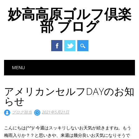
妙高高原ゴルフ倶楽
部 ブログ
Main menu
Skip to content
MENU
アメリカンセルフDAYのお知
らせ
ブログ担当
2021年5月21日
こんにちは(^^)/ 今週はスッキリしないお天気が続きますね。もう
梅雨入りか？？と思いきや、来週は幾分良いお天気になりそうで