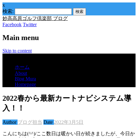
x
検索:
妙高高原ゴルフ倶楽部 ブログ
Facebook
Twitter
Main menu
Skip to content
Menu
ホーム
About
Blog Mura
Homepage
2022春から最新カートナビシステム導
入！！
Author
ブログ担当
Date
2022年3月5日
こんにちは(^^)/ここ数日は暖かい日が続きましたが、今日か